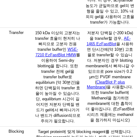
니다. 이 경우, acrylamide
농도가 균일하므로 gel의 변
형을 줄일 수 있고, 10% 내
외의 gel을 사용하여 고효율
transfer가 가능합니다.
Transfer
150 kDa 이상의 고분자는
저분자 단백질 (~200 kDa)
transfer 효율이 현저히 나
을 transfer할 경우,
AE-
빠지므로 고분자 전용
1465 EzFastBlot
을 사용하
transfer buffer인
WSE-
면 단시간에(약 10분) 고효
7210 EzFastBlot HMW
를
율로 transfer할 수 있습니
이용하여 Semi-dry
다. 저분자인 경우 blotting
blotting을 합니다. 또한
membrane에서 빠져나갈 수
transfer 전에 gel을
있으므로 pore size가 0.2
transfer buffer로
μm인 PVDF membrane
(
ClearBlot P plus
equilibrium (약 30분간)을
Membrane
)을 사용합니다.
하면 단백질의 transfer 효
또한 transfer buffer에
율이 높아질 수 있습니다.
Methanol을 첨가하면
단, equilibrium 시간이 길
membrane에 대한 흡착이
어지면 저분자 단백질 밴
더 좋아집니다. (EzFastBlot
드가 gel에서 빠져나가거
시리즈 제품에는 methanol
나 밴드가 diffusion되므로
을 첨가하지 마십시오)
주의가 필요합니다.
Blocking
Target protein에 맞게 blocking reagent를 선택합니다.