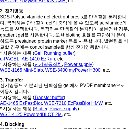
WSC-2615 MyMiniBLOCK C&H
, etc.
2. 전기영동
SDS-Polyacrylamide gel electrophoresis로 단백질을 분리합니
다. 목적하는 단백질이 gel의 중앙에 올 수 있도록 acrylamide의
농도를 선택합니다. 목적하는 단백질의 분자량이 불분명한 경우,
gradient gel을 사용합니다. 또한 blotting 효율을 판단하기 용이
하도록 prestained protein marker 등을 사용합니다. 발현량을 비
교할 경우에는 control sample을 함께 전기영동합니다.
* 사용하는 제품 (
Gel
,
Running buffer
)
e-PAGEL
,
AE-1410 EzRun
, etc.
* 사용하는 제품 (
전기영동장치
,
Power supply
)
WSE-1165 Mini-Slab
,
WSE-3400 myPower H300
, etc.
3. Transfer
전기영동으로 분리된 단백질을 gel에서 PVDF membrane으로
이동시킵니다.
* 사용하는 제품 (
Transfer buffer
)
AE-1465 EzFastBlot
,
WSE-7210 EzFastBlot HMW
, etc.
* 사용하는 제품 (
Blotter
,
Power supply
)
WSE-4125 PoweredBLOT 2M
, etc.
4. Blocking