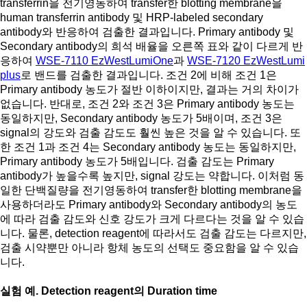
transferrin을 전기영동하여 transfer한 blotting membrane을
human transferrin antibody 및 HRP-labeled secondary
antibody와 반응하여 검출한 결과입니다. Primary antibody 및
Secondary antibody의 희석 배율을 오른쪽 표와 같이 다르게 반
응하여
WSE-7110 EzWestLumiOne
과
WSE-7120 EzWestLumi
plus
로 밴드를 검출한 결과입니다. 조건 2에 비해 조건 1은
Primary antibody 농도가 절반 이하이지만, 결과는 거의 차이가
없습니다. 반대로, 조건 2와 조건 3은 Primary antibody 농도는
동일하지만, Secondary antibody 농도가 5배이며, 조건 3은
signal의 강도와 검출 감도도 훨씬 높은 것을 알 수 있습니다. 또
한 조건 1과 조건 4는 Secondary antibody 농도는 동일하지만,
Primary antibody 농도가 5배입니다. 검출 감도는 Primary
antibody가 높을수록 높지만, signal 강도는 약합니다. 이처럼 동
일한 단백질량을 전기영동하여 transfer한 blotting membrane을
사용하더라도 Primary antibody와 Secondary antibody의 농도
에 따라 검출 감도와 신호 강도가 크게 다르다는 것을 알 수 있습
니다. 물론, detection reagent에 따라서도 검출 감도는 다르지만,
검출 시약뿐만 아니라 항체 농도의 선택도 중요함을 알 수 있습
니다.
실험 예. Detection reagent의 Duration time