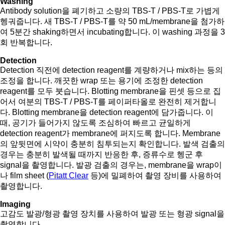
Washing
Antibody solution을 폐기하고 소량의 TBS-T / PBS-T로 가볍게
헹궈줍니다. 새 TBS-T / PBS-T를 약 50 mL/membrane을 첨가하
여 5분간 shaking하면서 incubating합니다. 이 washing 과정을 3
회 반복합니다.
Detection
Detection 직전에 detection reagent를 계량하거나 mix하는 등의
조정을 합니다. 깨끗한 wrap 또는 용기에 조정한 detection
reagent를 모두 붓습니다. Blotting membrane을 핀셋 등으로 집
어서 여분의 TBS-T / PBS-T를 페이퍼타올로 완전히 제거합니
다. Blotting membrane을 detection reagent에 담가줍니다. 이
때, 공기가 들어가지 않도록 조심하여 빠르고 균일하게
detection reagent가 membrane에 퍼지도록 합니다. Membrane
의 앞뒷면에 시약이 충분히 침투되는지 확인합니다. 발색 검출의
경우는 충분히 발색될 때까지 반응한 후, 증류수로 헹군 후
signal을 촬영합니다. 발광 검출의 경우는, membrane을 wrap이
나 film sheet (
Pitatt Clear
등)에 밀폐하여 촬영 장비를 사용하여
촬영합니다.
Imaging
고감도 발광/형광 촬영 장치를 사용하여 발광 또는 형광 signal을
촬영합니다.