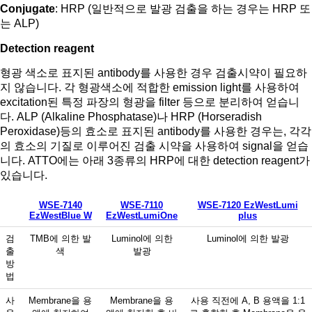
Conjugate
: HRP (일반적으로 발광 검출을 하는 경우는 HRP 또
는 ALP)
Detection reagent
형광 색소로 표지된 antibody를 사용한 경우 검출시약이 필요하
지 않습니다. 각 형광색소에 적합한 emission light를 사용하여
excitation된 특정 파장의 형광을 filter 등으로 분리하여 얻습니
다. ALP (Alkaline Phosphatase)나 HRP (Horseradish
Peroxidase)등의 효소로 표지된 antibody를 사용한 경우는, 각각
의 효소의 기질로 이루어진 검출 시약을 사용하여 signal을 얻습
니다. ATTO에는 아래 3종류의 HRP에 대한 detection reagent가
있습니다.
WSE-7140
WSE-7110
WSE-7120 EzWestLumi
EzWestBlue W
EzWestLumiOne
plus
검
TMB에 의한 발
Luminol에 의한
Luminol에 의한 발광
출
색
발광
방
법
사
Membrane을 용
Membrane을 용
사용 직전에 A, B 용액을 1:1