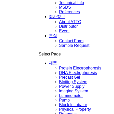
Technical Info
MSDS
References
회사정보
About ATTO
Distributor
Event
문의
Contact Form
Sample Request
Select Page
제품
Protein Electrophoresis
DNA Electrophoresis
Precast Gel
Blotting System
Power Supply
Imaging System
Luminometer
Pump
Block Incubator
Physical Property
Reagents