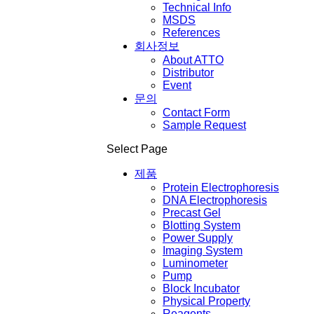
Technical Info
MSDS
References
회사정보
About ATTO
Distributor
Event
문의
Contact Form
Sample Request
Select Page
제품
Protein Electrophoresis
DNA Electrophoresis
Precast Gel
Blotting System
Power Supply
Imaging System
Luminometer
Pump
Block Incubator
Physical Property
Reagents