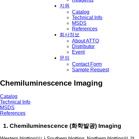
지원
Catalog
Technical Info
MSDS
References
회사정보
About ATTO
Distributor
Event
문의
Contact Form
Sample Request
Chemiluminescence Imaging
Catalog
Technical Info
MSDS
References
1. Chemiluminescence (화학발광) Imaging
Western blotting이나 Southern blotting, Northern blotting의 검