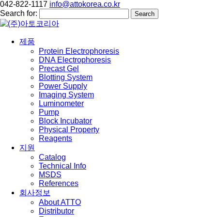
042-822-1117
info@attokorea.co.kr
Search for:
제품
Protein Electrophoresis
DNA Electrophoresis
Precast Gel
Blotting System
Power Supply
Imaging System
Luminometer
Pump
Block Incubator
Physical Property
Reagents
지원
Catalog
Technical Info
MSDS
References
회사정보
About ATTO
Distributor