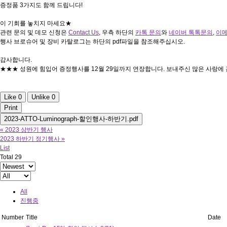
증정품 3가지도 함께 드립니다!
이 기회를 놓치지 마세요★
관련 문의 및 데모 신청은
Contact Us
, 우측 하단의
카톡 문의
와
네이버 톡톡문의
,
이
행사 브로슈어 및 장비 카탈로그는 하단의 pdf파일을 참조해주십시오.
감사합니다.
★★★ 성원에 힘입어 증정행사를 12월 29일까지 연장합니다. 보내주신 많은 사랑에
Like
0
Unlike
0
Print
2023-ATTO-Luminograph-할인행사-하반기.pdf
«
2023 상반기 행사
2023 하반기 정기행사
»
List
Total 29
All
진행중
Number
Title
Date