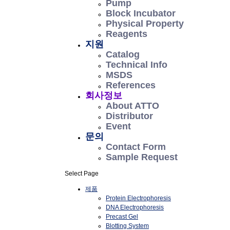
Pump
Block Incubator
Physical Property
Reagents
지원
Catalog
Technical Info
MSDS
References
회사정보
About ATTO
Distributor
Event
문의
Contact Form
Sample Request
Select Page
제품
Protein Electrophoresis
DNA Electrophoresis
Precast Gel
Blotting System