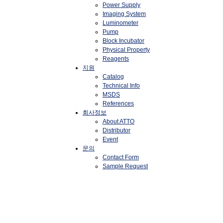
Power Supply
Imaging System
Luminometer
Pump
Block Incubator
Physical Property
Reagents
지원
Catalog
Technical Info
MSDS
References
회사정보
About ATTO
Distributor
Event
문의
Contact Form
Sample Request