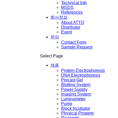
Technical Info
MSDS
References
회사정보
About ATTO
Distributor
Event
문의
Contact Form
Sample Request
Select Page
제품
Protein Electrophoresis
DNA Electrophoresis
Precast Gel
Blotting System
Power Supply
Imaging System
Luminometer
Pump
Block Incubator
Physical Property
Reagents