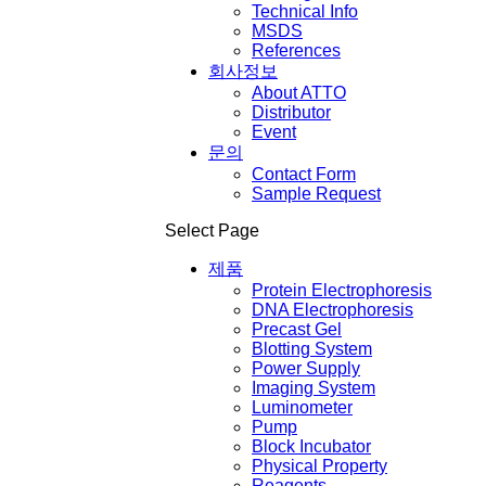
Technical Info
MSDS
References
회사정보
About ATTO
Distributor
Event
문의
Contact Form
Sample Request
Select Page
제품
Protein Electrophoresis
DNA Electrophoresis
Precast Gel
Blotting System
Power Supply
Imaging System
Luminometer
Pump
Block Incubator
Physical Property
Reagents