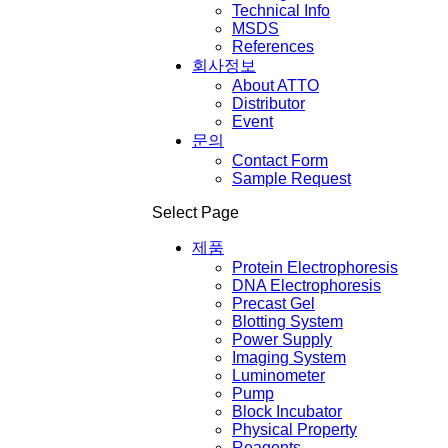
Technical Info
MSDS
References
회사정보
About ATTO
Distributor
Event
문의
Contact Form
Sample Request
Select Page
제품
Protein Electrophoresis
DNA Electrophoresis
Precast Gel
Blotting System
Power Supply
Imaging System
Luminometer
Pump
Block Incubator
Physical Property
Reagents